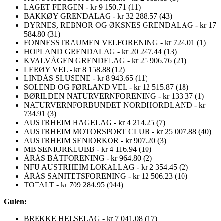
LAGET FERGEN - kr 9 150.71 (11)
BAKKØY GRENDALAG - kr 32 288.57 (43)
DYRNES, REBNOR OG ØKSNES GRENDALAG - kr 17
584.80 (31)
FONNESSTRAUMEN VELFORENING - kr 724.01 (1)
HOPLAND GRENDALAG - kr 20 247.44 (13)
KVALVÅGEN GRENDELAG - kr 25 906.76 (21)
LERØY VEL - kr 8 158.88 (12)
LINDÅS SLUSENE - kr 8 943.65 (11)
SOLEND OG FØRLAND VEL - kr 12 515.87 (18)
BØRILDEN NATURVERNFORENING - kr 133.37 (1)
NATURVERNFORBUNDET NORDHORDLAND - kr
734.91 (3)
AUSTRHEIM HAGELAG - kr 4 214.25 (7)
AUSTRHEIM MOTORSPORT CLUB - kr 25 007.88 (40)
AUSTRHEIM SENIORKOR - kr 907.20 (3)
MB SENIORKLUBB - kr 4 116.94 (10)
ÅRÅS BÅTFORENING - kr 964.80 (2)
NFU AUSTRHEIM LOKALLAG - kr 2 354.45 (2)
ÅRÅS SANITETSFORENING - kr 12 506.23 (10)
TOTALT - kr 709 284.95 (944)
Gulen:
BREKKE HELSELAG - kr 7 041.08 (17)