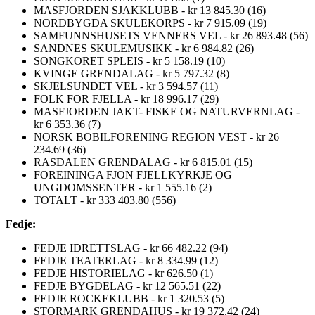
MASFJORDEN SJAKKLUBB - kr 13 845.30 (16)
NORDBYGDA SKULEKORPS - kr 7 915.09 (19)
SAMFUNNSHUSETS VENNERS VEL - kr 26 893.48 (56)
SANDNES SKULEMUSIKK - kr 6 984.82 (26)
SONGKORET SPLEIS - kr 5 158.19 (10)
KVINGE GRENDALAG - kr 5 797.32 (8)
SKJELSUNDET VEL - kr 3 594.57 (11)
FOLK FOR FJELLA - kr 18 996.17 (29)
MASFJORDEN JAKT- FISKE OG NATURVERNLAG -
kr 6 353.36 (7)
NORSK BOBILFORENING REGION VEST - kr 26
234.69 (36)
RASDALEN GRENDALAG - kr 6 815.01 (15)
FOREININGA FJON FJELLKYRKJE OG
UNGDOMSSENTER - kr 1 555.16 (2)
TOTALT - kr 333 403.80 (556)
Fedje:
FEDJE IDRETTSLAG - kr 66 482.22 (94)
FEDJE TEATERLAG - kr 8 334.99 (12)
FEDJE HISTORIELAG - kr 626.50 (1)
FEDJE BYGDELAG - kr 12 565.51 (22)
FEDJE ROCKEKLUBB - kr 1 320.53 (5)
STORMARK GRENDAHUS - kr 19 372.42 (24)