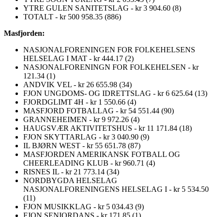
YTRE GULEN SANITETSLAG - kr 3 904.60 (8)
TOTALT - kr 500 958.35 (886)
Masfjorden:
NASJONALFORENINGEN FOR FOLKEHELSENS
HELSELAG I MAT - kr 444.17 (2)
NASJONALFORENINGN FOR FOLKEHELSEN - kr
121.34 (1)
ANDVIK VEL - kr 26 655.98 (34)
FJON UNGDOMS- OG IDRETTSLAG - kr 6 625.64 (13)
FJORDGLIMT 4H - kr 1 550.66 (4)
MASFJORD FOTBALLAG - kr 54 551.44 (90)
GRANNEHEIMEN - kr 9 972.26 (4)
HAUGSVÆR AKTIVITETSHUS - kr 11 171.84 (18)
FJON SKYTTARLAG - kr 3 040.90 (9)
IL BJØRN WEST - kr 55 651.78 (87)
MASFJORDEN AMERIKANSK FOTBALL OG
CHEERLEADING KLUB - kr 960.71 (4)
RISNES IL - kr 21 773.14 (34)
NORDBYGDA HELSELAG
NASJONALFORENINGENS HELSELAG I - kr 5 534.50
(11)
FJON MUSIKKLAG - kr 5 034.43 (9)
FJON SENIORDANS - kr 171.85 (1)