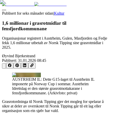
Publisert for
seks månader sidan
|
Kultur
1,6 millionar i grasrotmidlar til
fensfjordkommunane
Organisasjonar registrert i Austrheim, Gulen, Masfjorden og Fedje
fekk 1,6 millionar utbetalt av Norsk Tipping sine grasrotmidlar i
2025.
Øyvind Bjerkestrand
Publisert:
31.01.2026 08:45
AUSTRHEIM IL: Dette G15-laget til Austrheim IL
imponerte på Norway Cup i sommar. Austrheim
Idrettslag er den største grasrotmottakarane i
fensfjordkommunane. (Arkivfoto: privat)
Grasrotordninga til Norsk Tipping gjer det mogleg for spelarar å
sikre at deler av overskotet til Norsk Tipping går til eit lag eller
organisasjon som ein sjølv har vald.