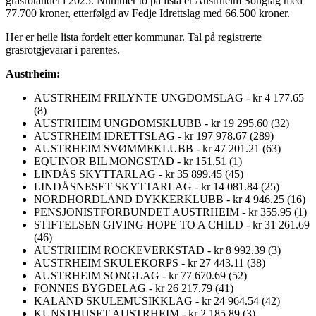
grasrotandel i 2025. Nummer to på lista er Austrheim Songlag med
77.700 kroner, etterfølgd av Fedje Idrettslag med 66.500 kroner.
Her er heile lista fordelt etter kommunar. Tal på registrerte
grasrotgjevarar i parentes.
Austrheim:
AUSTRHEIM FRILYNTE UNGDOMSLAG - kr 4 177.65
(8)
AUSTRHEIM UNGDOMSKLUBB - kr 19 295.60 (32)
AUSTRHEIM IDRETTSLAG - kr 197 978.67 (289)
AUSTRHEIM SVØMMEKLUBB - kr 47 201.21 (63)
EQUINOR BIL MONGSTAD - kr 151.51 (1)
LINDÅS SKYTTARLAG - kr 35 899.45 (45)
LINDÅSNESET SKYTTARLAG - kr 14 081.84 (25)
NORDHORDLAND DYKKERKLUBB - kr 4 946.25 (16)
PENSJONISTFORBUNDET AUSTRHEIM - kr 355.95 (1)
STIFTELSEN GIVING HOPE TO A CHILD - kr 31 261.69
(46)
AUSTRHEIM ROCKEVERKSTAD - kr 8 992.39 (3)
AUSTRHEIM SKULEKORPS - kr 27 443.11 (38)
AUSTRHEIM SONGLAG - kr 77 670.69 (52)
FONNES BYGDELAG - kr 26 217.79 (41)
KALAND SKULEMUSIKKLAG - kr 24 964.54 (42)
KUNSTHUSET AUSTRHEIM - kr 2 185.89 (3)