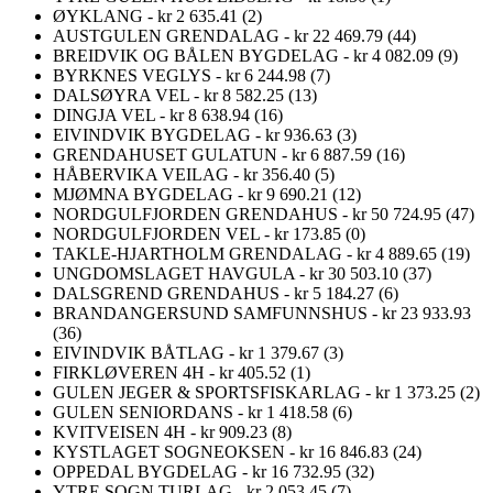
ØYKLANG - kr 2 635.41 (2)
AUSTGULEN GRENDALAG - kr 22 469.79 (44)
BREIDVIK OG BÅLEN BYGDELAG - kr 4 082.09 (9)
BYRKNES VEGLYS - kr 6 244.98 (7)
DALSØYRA VEL - kr 8 582.25 (13)
DINGJA VEL - kr 8 638.94 (16)
EIVINDVIK BYGDELAG - kr 936.63 (3)
GRENDAHUSET GULATUN - kr 6 887.59 (16)
HÅBERVIKA VEILAG - kr 356.40 (5)
MJØMNA BYGDELAG - kr 9 690.21 (12)
NORDGULFJORDEN GRENDAHUS - kr 50 724.95 (47)
NORDGULFJORDEN VEL - kr 173.85 (0)
TAKLE-HJARTHOLM GRENDALAG - kr 4 889.65 (19)
UNGDOMSLAGET HAVGULA - kr 30 503.10 (37)
DALSGREND GRENDAHUS - kr 5 184.27 (6)
BRANDANGERSUND SAMFUNNSHUS - kr 23 933.93
(36)
EIVINDVIK BÅTLAG - kr 1 379.67 (3)
FIRKLØVEREN 4H - kr 405.52 (1)
GULEN JEGER & SPORTSFISKARLAG - kr 1 373.25 (2)
GULEN SENIORDANS - kr 1 418.58 (6)
KVITVEISEN 4H - kr 909.23 (8)
KYSTLAGET SOGNEOKSEN - kr 16 846.83 (24)
OPPEDAL BYGDELAG - kr 16 732.95 (32)
YTRE SOGN TURLAG - kr 2 053.45 (7)