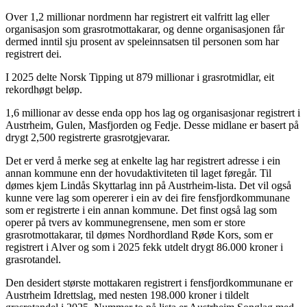
Over 1,2 millionar nordmenn har registrert eit valfritt lag eller
organisasjon som grasrotmottakarar, og denne organisasjonen får
dermed inntil sju prosent av speleinnsatsen til personen som har
registrert dei.
I 2025 delte Norsk Tipping ut 879 millionar i grasrotmidlar, eit
rekordhøgt beløp.
1,6 millionar av desse enda opp hos lag og organisasjonar registrert i
Austrheim, Gulen, Masfjorden og Fedje. Desse midlane er basert på
drygt 2,500 registrerte grasrotgjevarar.
Det er verd å merke seg at enkelte lag har registrert adresse i ein
annan kommune enn der hovudaktiviteten til laget føregår. Til
dømes kjem Lindås Skyttarlag inn på Austrheim-lista. Det vil også
kunne vere lag som opererer i ein av dei fire fensfjordkommunane
som er registrerte i ein annan kommune. Det finst også lag som
operer på tvers av kommunegrensene, men som er store
grasrotmottakarar, til dømes Nordhordland Røde Kors, som er
registrert i Alver og som i 2025 fekk utdelt drygt 86.000 kroner i
grasrotandel.
Den desidert største mottakaren registrert i fensfjordkommunane er
Austrheim Idrettslag, med nesten 198.000 kroner i tildelt