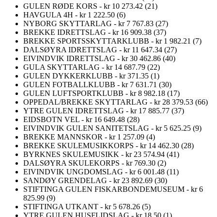
GULEN RØDE KORS - kr 10 273.42 (21)
HAVGULA 4H - kr 1 222.50 (6)
NYBORG SKYTTARLAG - kr 7 767.83 (27)
BREKKE IDRETTSLAG - kr 16 909.38 (37)
BREKKE SPORTSSKYTTARKLUBB - kr 1 982.21 (7)
DALSØYRA IDRETTSLAG - kr 11 647.34 (27)
EIVINDVIK IDRETTSLAG - kr 30 462.86 (40)
GULA SKYTTARLAG - kr 14 687.79 (22)
GULEN DYKKERKLUBB - kr 371.35 (1)
GULEN FOTBALLKLUBB - kr 7 631.71 (30)
GULEN LUFTSPORTKLUBB - kr 8 982.18 (17)
OPPEDAL/BREKKE SKYTTARLAG - kr 28 379.53 (66)
YTRE GULEN IDRETTSLAG - kr 17 885.77 (37)
EIDSBOTN VEL - kr 16 649.48 (28)
EIVINDVIK GULEN SANITETSLAG - kr 5 625.25 (9)
BREKKE MANNSKOR - kr 1 257.09 (4)
BREKKE SKULEMUSIKKORPS - kr 14 462.30 (28)
BYRKNES SKULEMUSIKK - kr 23 574.94 (41)
DALSØYRA SKULEKORPS - kr 769.30 (2)
EIVINDVIK UNGDOMSLAG - kr 6 001.48 (11)
SANDØY GRENDELAG - kr 23 892.69 (30)
STIFTINGA GULEN FISKARBONDEMUSEUM - kr 6
825.99 (9)
STIFTINGA UTKANT - kr 5 678.26 (5)
YTRE GULEN HUSFLIDSLAG - kr 18.50 (1)