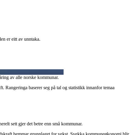
 er eitt av unntaka.
åring av alle norske kommunar.
angeringa baserer seg på tal og statistikk innanfor temaa
erelt sett gjer det betre enn små kommunar.
eidskraft hemmar grunnlaget for vekst. Svekka kommuneøkonomi blir