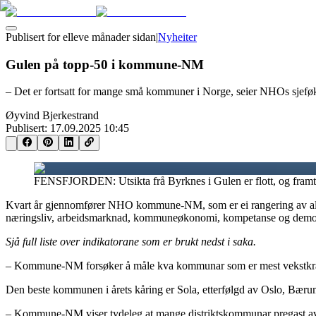
Publisert for
elleve månader sidan
|
Nyheiter
Gulen på topp-50 i kommune-NM
– Det er fortsatt for mange små kommuner i Norge, seier NHOs sje
Øyvind Bjerkestrand
Publisert:
17.09.2025 10:45
FENSFJORDEN: Utsikta frå Byrknes i Gulen er flott, og framti
Kvart år gjennomfører NHO kommune-NM, som er ei rangering av alle
næringsliv, arbeidsmarknad, kommuneøkonomi, kompetanse og demo
Sjå full liste over indikatorane som er brukt nedst i saka.
– Kommune-NM forsøker å måle kva kommunar som er mest vekstkraf
Den beste kommunen i årets kåring er Sola, etterfølgd av Oslo, Bærum
– Kommune-NM viser tydeleg at mange distriktskommunar pregast av s