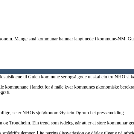
føkonom. Mange små kommunar hamnar langt nede i kommune-NM. Gulen
dsutsiktene til Gulen kommune ser også gode ut skal ein tru NHO si k
 kommunane i landet for å måle kvar kommunes økonomiske berekraft. R
grafi.
tige, seier NHOs sjeføkonom Øystein Dørum i ei pressemelding.
 og Trondheim. Ein trend som tydeleg går att er at store kommunar gen
mådriftsulemper. Lite næringslivsvariasjon og dårleg tilgang på arb