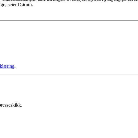
rge, seier Dørum.
klæring
.
presseskikk.