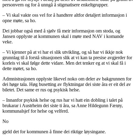
personvern og for å unngå å stigmatisere enkeltgrupper.
– Vi skal vakte oss vel for å handtere altfor detaljert informasjon i
opne møte, sa ho.
Dei jobbar også med å sjølv få meir informasjon om stoda, og
Jansen opplyste at kommunen skal i møte med NAV i komande
veke.
– Vi kjenner på at vi har ei slik utvikling, og så har vi ikkje nok
grunnlag til å forstå situasjonen slik at vi kan ta presise avgjerder for
korleis vi skal følge dette vidare. Men det tenker eg at vi skal få i
dette møtet, sa ho.
Admnistrasjonen opplyste likevel noko om deler av bakgrunnen for
dei høge tala. Høg busetting av flyktningar dei siste åra er eit del av
biletet. Det same er rus og psykisk helse.
– Innanfor psykisk helse og rus har vi hatt ein dobling i talet på
brukarar i Austrheim dei siste ti åra, sa Anne Hildegunn Færøy,
kommunalsjef for helse og velferd.
No
gjeld det for kommunen å finne dei riktige løysingane.