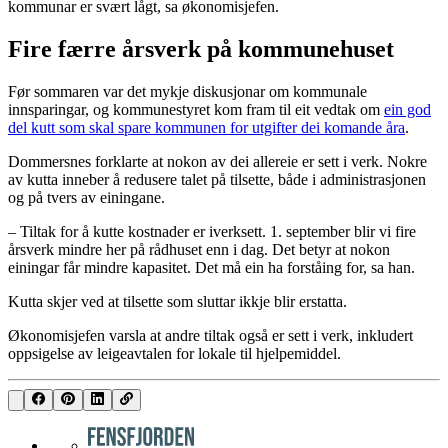
kommunar er svært lågt, sa økonomisjefen.
Fire færre årsverk på kommunehuset
Før sommaren var det mykje diskusjonar om kommunale
innsparingar, og kommunestyret kom fram til eit vedtak om
ein god
del kutt som skal spare kommunen for utgifter dei komande åra
.
Dommersnes forklarte at nokon av dei allereie er sett i verk. Nokre
av kutta inneber å redusere talet på tilsette, både i administrasjonen
og på tvers av einingane.
– Tiltak for å kutte kostnader er iverksett. 1. september blir vi fire
årsverk mindre her på rådhuset enn i dag. Det betyr at nokon
einingar får mindre kapasitet. Det må ein ha forståing for, sa han.
Kutta skjer ved at tilsette som sluttar ikkje blir erstatta.
Økonomisjefen varsla at andre tiltak også er sett i verk, inkludert
oppsigelse av leigeavtalen for lokale til hjelpemiddel.