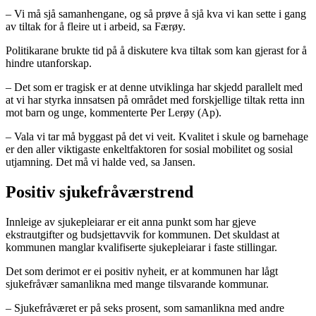
– Vi må sjå samanhengane, og så prøve å sjå kva vi kan sette i gang
av tiltak for å fleire ut i arbeid, sa Færøy.
Politikarane brukte tid på å diskutere kva tiltak som kan gjerast for å
hindre utanforskap.
– Det som er tragisk er at denne utviklinga har skjedd parallelt med
at vi har styrka innsatsen på området med forskjellige tiltak retta inn
mot barn og unge, kommenterte Per Lerøy (Ap).
– Vala vi tar må byggast på det vi veit. Kvalitet i skule og barnehage
er den aller viktigaste enkeltfaktoren for sosial mobilitet og sosial
utjamning. Det må vi halde ved, sa Jansen.
Positiv sjukefråværstrend
Innleige av sjukepleiarar er eit anna punkt som har gjeve
ekstrautgifter og budsjettavvik for kommunen. Det skuldast at
kommunen manglar kvalifiserte sjukepleiarar i faste stillingar.
Det som derimot er ei positiv nyheit, er at kommunen har lågt
sjukefråvær samanlikna med mange tilsvarande kommunar.
– Sjukefråværet er på seks prosent, som samanlikna med andre