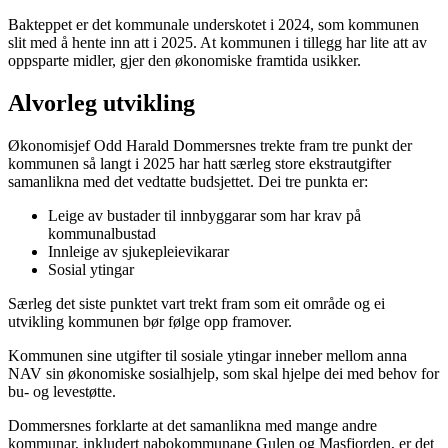
Bakteppet er det kommunale underskotet i 2024, som kommunen
slit med å hente inn att i 2025. At kommunen i tillegg har lite att av
oppsparte midler, gjer den økonomiske framtida usikker.
Alvorleg utvikling
Økonomisjef Odd Harald Dommersnes trekte fram tre punkt der
kommunen så langt i 2025 har hatt særleg store ekstrautgifter
samanlikna med det vedtatte budsjettet. Dei tre punkta er:
Leige av bustader til innbyggarar som har krav på
kommunalbustad
Innleige av sjukepleievikarar
Sosial ytingar
Særleg det siste punktet vart trekt fram som eit område og ei
utvikling kommunen bør følge opp framover.
Kommunen sine utgifter til sosiale ytingar inneber mellom anna
NAV sin økonomiske sosialhjelp, som skal hjelpe dei med behov for
bu- og levestøtte.
Dommersnes forklarte at det samanlikna med mange andre
kommunar, inkludert nabokommunane Gulen og Masfjorden, er det