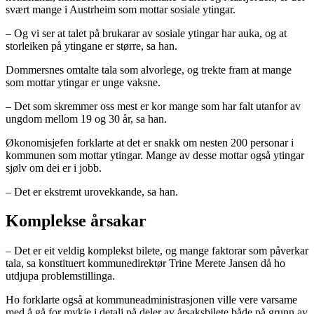
svært mange i Austrheim som mottar sosiale ytingar.
– Og vi ser at talet på brukarar av sosiale ytingar har auka, og at
storleiken på ytingane er større, sa han.
Dommersnes omtalte tala som alvorlege, og trekte fram at mange
som mottar ytingar er unge vaksne.
– Det som skremmer oss mest er kor mange som har falt utanfor av
ungdom mellom 19 og 30 år, sa han.
Økonomisjefen forklarte at det er snakk om nesten 200 personar i
kommunen som mottar ytingar. Mange av desse mottar også ytingar
sjølv om dei er i jobb.
– Det er ekstremt urovekkande, sa han.
Komplekse årsakar
– Det er eit veldig komplekst bilete, og mange faktorar som påverkar
tala, sa konstituert kommunedirektør Trine Merete Jansen då ho
utdjupa problemstillinga.
Ho forklarte også at kommuneadministrasjonen ville vere varsame
med å gå for mykje i detalj på deler av årsaksbilete både på grunn av