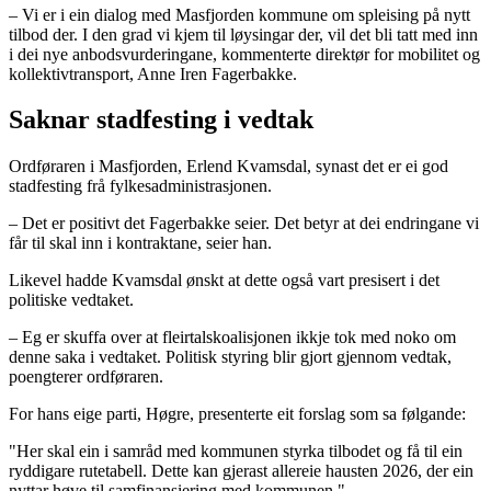
– Vi er i ein dialog med Masfjorden kommune om spleising på nytt
tilbod der. I den grad vi kjem til løysingar der, vil det bli tatt med inn
i dei nye anbodsvurderingane, kommenterte direktør for mobilitet og
kollektivtransport, Anne Iren Fagerbakke.
Saknar stadfesting i vedtak
Ordføraren i Masfjorden, Erlend Kvamsdal, synast det er ei god
stadfesting frå fylkesadministrasjonen.
– Det er positivt det Fagerbakke seier. Det betyr at dei endringane vi
får til skal inn i kontraktane, seier han.
Likevel hadde Kvamsdal ønskt at dette også vart presisert i det
politiske vedtaket.
– Eg er skuffa over at fleirtalskoalisjonen ikkje tok med noko om
denne saka i vedtaket. Politisk styring blir gjort gjennom vedtak,
poengterer ordføraren.
For hans eige parti, Høgre, presenterte eit forslag som sa følgande:
"Her skal ein i samråd med kommunen styrka tilbodet og få til ein
ryddigare rutetabell. Dette kan gjerast allereie hausten 2026, der ein
nyttar høve til samfinansiering med kommunen."