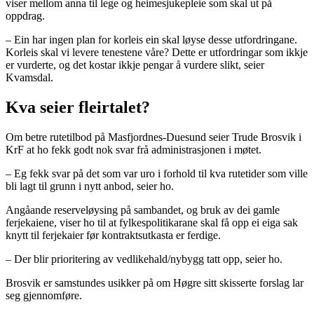
viser mellom anna til lege og heimesjukepleie som skal ut på
oppdrag.
– Ein har ingen plan for korleis ein skal løyse desse utfordringane.
Korleis skal vi levere tenestene våre? Dette er utfordringar som ikkje
er vurderte, og det kostar ikkje pengar å vurdere slikt, seier
Kvamsdal.
Kva seier fleirtalet?
Om betre rutetilbod på Masfjordnes-Duesund seier Trude Brosvik i
KrF at ho fekk godt nok svar frå administrasjonen i møtet.
– Eg fekk svar på det som var uro i forhold til kva rutetider som ville
bli lagt til grunn i nytt anbod, seier ho.
Angåande reserveløysing på sambandet, og bruk av dei gamle
ferjekaiene, viser ho til at fylkespolitikarane skal få opp ei eiga sak
knytt til ferjekaier før kontraktsutkasta er ferdige.
– Der blir prioritering av vedlikehald/nybygg tatt opp, seier ho.
Brosvik er samstundes usikker på om Høgre sitt skisserte forslag lar
seg gjennomføre.