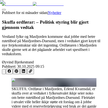
Publisert for
ni månader sidan
|
Nyheiter
Skuffa ordførar: – Politisk styring blir gjort
gjennom vedtak
Vestland fylke og Masfjorden kommune skal jobbe med betre
rutetilbod på Masfjordnes-Duesund, men i vedtaket gjort knytt til
nye ferjekontraktar står det ingenting. Ordføraren i Masfjorden
skulle gjerne sett at det pågåande arbeidet vart spesifisert i
vedtaksform.
Øyvind Bjerkestrand
Publisert:
30.10.2025 09:15
SKUFFA: Ordførar i Masfjorden, Erlend Kvamsdal, er
skuffa over at vedtaket i fylkesutvalet ikkje seier noko
om betre rutetilbod på Masfjordnes-Duesund. Fleirtalet
i utvalet ville heller ikkje støtte eit forslag om å jobbe
videre med ei reserveferjeløysing ved bruk av dei gamle