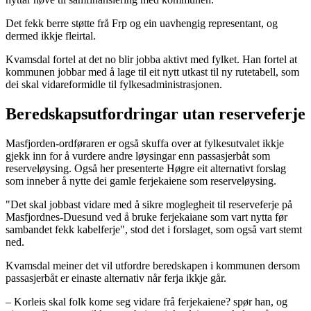
Det fekk berre støtte frå Frp og ein uavhengig representant, og
dermed ikkje fleirtal.
Kvamsdal fortel at det no blir jobba aktivt med fylket. Han fortel at
kommunen jobbar med å lage til eit nytt utkast til ny rutetabell, som
dei skal vidareformidle til fylkesadministrasjonen.
Beredskapsutfordringar utan reserveferje
Masfjorden-ordføraren er også skuffa over at fylkesutvalet ikkje
gjekk inn for å vurdere andre løysingar enn passasjerbåt som
reserveløysing. Også her presenterte Høgre eit alternativt forslag
som inneber å nytte dei gamle ferjekaiene som reserveløysing.
"Det skal jobbast vidare med å sikre moglegheit til reserveferje på
Masfjordnes-Duesund ved å bruke ferjekaiane som vart nytta før
sambandet fekk kabelferje", stod det i forslaget, som også vart stemt
ned.
Kvamsdal meiner det vil utfordre beredskapen i kommunen dersom
passasjerbåt er einaste alternativ når ferja ikkje går.
– Korleis skal folk kome seg vidare frå ferjekaiene? spør han, og