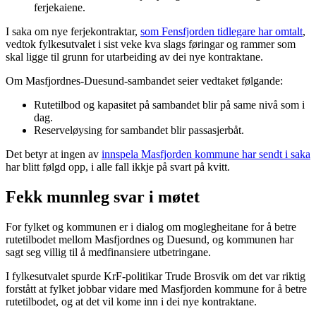
ferjekaiene.
I saka om nye ferjekontraktar,
som Fensfjorden tidlegare har omtalt
,
vedtok fylkesutvalet i sist veke kva slags føringar og rammer som
skal ligge til grunn for utarbeiding av dei nye kontraktane.
Om Masfjordnes-Duesund-sambandet seier vedtaket følgande:
Rutetilbod og kapasitet på sambandet blir på same nivå som i
dag.
Reserveløysing for sambandet blir passasjerbåt.
Det betyr at ingen av
innspela Masfjorden kommune har sendt i saka
har blitt følgd opp, i alle fall ikkje på svart på kvitt.
Fekk munnleg svar i møtet
For fylket og kommunen er i dialog om moglegheitane for å betre
rutetilbodet mellom Masfjordnes og Duesund, og kommunen har
sagt seg villig til å medfinansiere utbetringane.
I fylkesutvalet spurde KrF-politikar Trude Brosvik om det var riktig
forstått at fylket jobbar vidare med Masfjorden kommune for å betre
rutetilbodet, og at det vil kome inn i dei nye kontraktane.