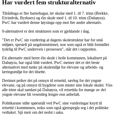
Har vurdert fem strukturalternativ
Tilrådinga er fire barnehagar, tre skular med 1. til 7. trinn (Brekke,
Eivindvik, Byrknes) og éin skule med 1. til 10. trinn (Dalsøyra).
PwC har vurdert denne løysinga opp mot fire andre alternativ.
0-alternativet er den strukturen som er gjeldande i dag.
"Det er PwC sin vurdering at dagens skolestruktur har for små
miljøer, spesielt på ungdomstrinnet, noe som også er blitt formidlet
tydelig til PwC underveis i prosessen", står det i rapporten.
Eit alternativ med berre éin skule i heile kommunen, lokalisert på
Dalsøyra, har også blitt vurdert. PwC meiner det er det beste
alternativet med tanke på skulemiljø for elevane og arbeids- og
læringsmiljø for dei tilsette.
Derimot peiker dei på omsyn til reisetid, særleg for dei yngste
elevane, og på omsyn til bygdene som mister sine lokale skuler. Viss
alle trinn skal samlast på Dalsøyra, vil reisetida for mange av dei
yngste elevane bli vesentleg lengre enn anbefalt.
Politikarane stilte spørsmål ved PwC sine vurderingar knytt til
reisetid i kommnuen, noko som også gjenspegla seg i det politiske
vedtaket. Sjå meir om det nedst i saka.