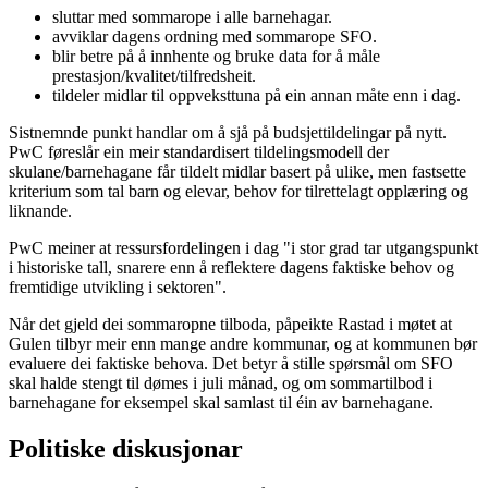
sluttar med sommarope i alle barnehagar.
avviklar dagens ordning med sommarope SFO.
blir betre på å innhente og bruke data for å måle
prestasjon/kvalitet/tilfredsheit.
tildeler midlar til oppveksttuna på ein annan måte enn i dag.
Sistnemnde punkt handlar om å sjå på budsjettildelingar på nytt.
PwC føreslår ein meir standardisert tildelingsmodell der
skulane/barnehagane får tildelt midlar basert på ulike, men fastsette
kriterium som tal barn og elevar, behov for tilrettelagt opplæring og
liknande.
PwC meiner at ressursfordelingen i dag "i stor grad tar utgangspunkt
i historiske tall, snarere enn å reflektere dagens faktiske behov og
fremtidige utvikling i sektoren".
Når det gjeld dei sommaropne tilboda, påpeikte Rastad i møtet at
Gulen tilbyr meir enn mange andre kommunar, og at kommunen bør
evaluere dei faktiske behova. Det betyr å stille spørsmål om SFO
skal halde stengt til dømes i juli månad, og om sommartilbod i
barnehagane for eksempel skal samlast til éin av barnehagane.
Politiske diskusjonar