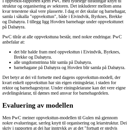
I oppvekst-rapporten kjem PwC med tydelege tilrådingar knytt til
struktur og organisering av sektoren. Det inkluderer mellom anna
kvar tenestene skal vere plasserte. I dag er det skular og barnehagar,
samla i såkalla "oppveksttun", både i Eivindvik, Byrknes, Brekke
og Dalsøyra. I tillegg ligg Hovden barnehage under oppveksttunet
på Dalsøyra.
PwC tilrår at alle oppveksttuna består, med nokre endringar. PwC
anbefalar at:
det blir halde fram med oppveksttun i Eivindvik, Byrknes,
Brekke og Dalsøyra.
alle ungdomstrinna blir samla på Dalsøyra.
barnehagane på Dalsøyra og Hovden blir samla på Dalsøyra.
Det betyr at dei vil fortsette med dagens oppveksttun-modell, der
kvart enkelt oppveksttun har sin eigen einingsleiar, i staden for
rektor og barnehagestyrar. Under einingsleiarane kan det vere eigne
avdelingsleiarar, til dømes med ansvar for barnehagedelen.
Evaluering av modellen
Men PwC meiner oppveksttun-modellen til Gulen må gjennom
nokre evalueringar, særleg knytt til organisering og leiarstruktur. Dei
skriv i rapporten at dei har inntrykk av at det "fortsatt er stedvis