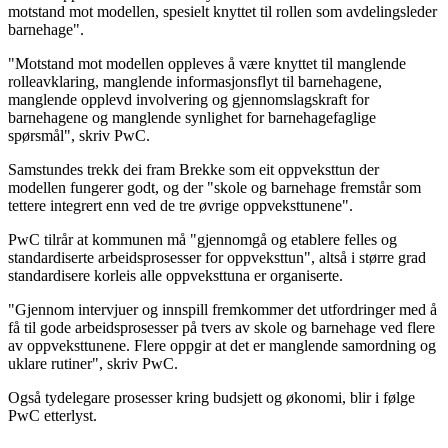
motstand mot modellen, spesielt knyttet til rollen som avdelingsleder
barnehage".
"Motstand mot modellen oppleves å være knyttet til manglende
rolleavklaring, manglende informasjonsflyt til barnehagene,
manglende opplevd involvering og gjennomslagskraft for
barnehagene og manglende synlighet for barnehagefaglige
spørsmål", skriv PwC.
Samstundes trekk dei fram Brekke som eit oppveksttun der
modellen fungerer godt, og der "skole og barnehage fremstår som
tettere integrert enn ved de tre øvrige oppveksttunene".
PwC tilrår at kommunen må "gjennomgå og etablere felles og
standardiserte arbeidsprosesser for oppveksttun", altså i større grad
standardisere korleis alle oppveksttuna er organiserte.
"Gjennom intervjuer og innspill fremkommer det utfordringer med å
få til gode arbeidsprosesser på tvers av skole og barnehage ved flere
av oppveksttunene. Flere oppgir at det er manglende samordning og
uklare rutiner", skriv PwC.
Også tydelegare prosesser kring budsjett og økonomi, blir i følge
PwC etterlyst.