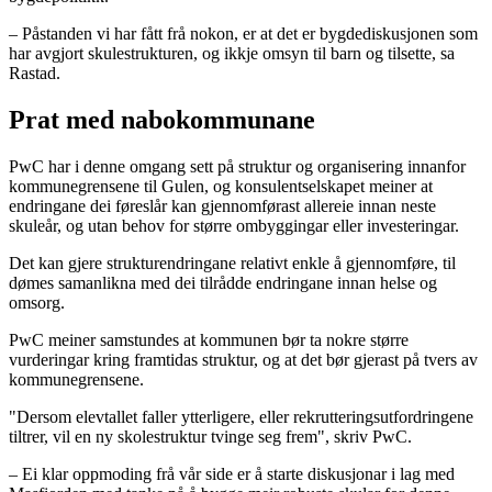
– Påstanden vi har fått frå nokon, er at det er bygdediskusjonen som
har avgjort skulestrukturen, og ikkje omsyn til barn og tilsette, sa
Rastad.
Prat med nabokommunane
PwC har i denne omgang sett på struktur og organisering innanfor
kommunegrensene til Gulen, og konsulentselskapet meiner at
endringane dei føreslår kan gjennomførast allereie innan neste
skuleår, og utan behov for større ombyggingar eller investeringar.
Det kan gjere strukturendringane relativt enkle å gjennomføre, til
dømes samanlikna med dei tilrådde endringane innan helse og
omsorg.
PwC meiner samstundes at kommunen bør ta nokre større
vurderingar kring framtidas struktur, og at det bør gjerast på tvers av
kommunegrensene.
"Dersom elevtallet faller ytterligere, eller rekrutteringsutfordringene
tiltrer, vil en ny skolestruktur tvinge seg frem", skriv PwC.
– Ei klar oppmoding frå vår side er å starte diskusjonar i lag med