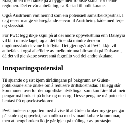
Masfjorden med tanke på å bygge meir robuste skular for denne
regionen. Det er vår anbefaling, sa Rastad til politikarane.
Også Austrheim vart nemnd som ein potensiell samarbeidspartnar. I
dag reiser mange vidaregåande-elevar til Austrheim, både med ferje
og skyssbåt.
For PwC legg ikkje skjul på at dei andre oppveksttuna enn Dalsøyra
vil bli i minste laget, og at dei blir endå mindre dersom
ungdomsskuleelevane blir flytta. Det gjer også at PwC ikkje vil
anbefale at også alle/fleire av mellomtrinna blir samla på Dalsøyra,
då det vil gje skape svært små fagmiljø ved dei andre skulane.
Innsparingspotensial
Til sjuande og sist kjem tilrådingane på bakgrunn av Gulen-
politikarane sine ønske om å redusere driftskostnadar. I tillegg står
kommunen overfor demografiske utviklingar som kan føre til at meir
pengar må brukast på helse og omsorg. Desse pengane må potensielt
hentast frå oppvekstsektoren.
PwC innleier rapporten med å vise til at Gulen bruker mykje pengar
på skule og oppvekst, samanlikna med samanliknbare kommunar,
men at pengebruken ikkje går igjen på målingar av prestasjon.