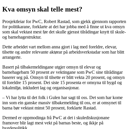
Kva omsyn skal telle mest?
Prosjektleiar for PwC, Robert Rastad, som gjekk gjennom rapporten
for politikarane, forklarte at dei har jobba med å finne ut kva omsyn
som skal vektast mest før det skulle gjerast tilrådingar knytt til skule-
og barnehagestruktur.
Dette arbeidet vart mellom anna gjort i lag med foreldre, elevar,
tilsette og andre relevante aktørar på arbeidsverkstadar som har blitt
arrangerte.
Basert på tilbakemeldingane utgjer omsyn til elevar og
barnehagebarn 50 prosent av vektingane som PwC sine tilrådingar
baserer seg på. Omsyn til tilsette er blitt vekta 20 prosent, og omsyn
til foreldre 15 prosent. Dei siste 15 prosenta er omsyna til bygd og
lokalmiljø, inkludert lag og organisasjonar.
– Vi har lytta til det folk i Gulen har sagt til oss. Det som har kome
inn som ein ganske massiv tilbakemelding til oss, er at omsynet til
barna bør vektast minst 50 prosent, forklarte Rastad.
Dermed er oppmodinga frå PwC at det i skulediskusjonane
framover blir lagt mest vekt på barnas beste, og ikkje på
bygdepolitikk.