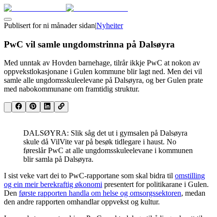
Publisert for
ni månader sidan
|
Nyheiter
PwC vil samle ungdomstrinna på Dalsøyra
Med unntak av Hovden barnehage, tilrår ikkje PwC at nokon av
oppvekstlokasjonane i Gulen kommune blir lagt ned. Men dei vil
samle alle ungdomsskuleelevane på Dalsøyra, og ber Gulen prate
med nabokommunane om framtidig struktur.
DALSØYRA: Slik såg det ut i gymsalen på Dalsøyra
skule då VilVite var på besøk tidlegare i haust. No
føreslår PwC at alle ungdomsskuleelevane i kommunen
blir samla på Dalsøyra.
I sist veke vart dei to PwC-rapportane som skal bidra til
omstilling
og ein meir berekraftig økonomi
presentert for politikarane i Gulen.
Den
første rapporten handla om helse og omsorgssektoren
, medan
den andre rapporten omhandlar oppvekst og kultur.