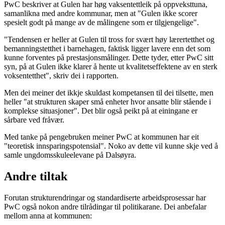
PwC beskriver at Gulen har høg vaksentettleik på oppveksttuna,
samanlikna med andre kommunar, men at "Gulen ikke scorer
spesielt godt på mange av de målingene som er tilgjengelige".
"Tendensen er heller at Gulen til tross for svært høy lærertetthet og
bemanningstetthet i barnehagen, faktisk ligger lavere enn det som
kunne forventes på prestasjonsmålinger. Dette tyder, etter PwC sitt
syn, på at Gulen ikke klarer å hente ut kvalitetseffektene av en sterk
voksentetthet", skriv dei i rapporten.
Men dei meiner det ikkje skuldast kompetansen til dei tilsette, men
heller "at strukturen skaper små enheter hvor ansatte blir stående i
komplekse situasjoner". Det blir også peikt på at einingane er
sårbare ved fråvær.
Med tanke på pengebruken meiner PwC at kommunen har eit
"teoretisk innsparingspotensial". Noko av dette vil kunne skje ved å
samle ungdomsskuleelevane på Dalsøyra.
Andre tiltak
Forutan strukturendringar og standardiserte arbeidsprosessar har
PwC også nokon andre tilrådingar til politikarane. Dei anbefalar
mellom anna at kommunen: