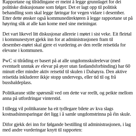
Rapportane og tilrådingane er meint å legge grunnlaget for dei
politiske diskusjonane som følger. Det er lagt opp til politisk
behandling som skal legge føringar for vegen vidare i desember.
Etter dette ønsker også kommunedirektøren å legge rapportane ut på
høyring slik at alle kan kome med sine meiningar.
Det vart likevel litt diskusjonar allereie i møtet i sist veke. Eit fleirtal
i kommunestyret gjekk inn for at administrasjonen fram til
desember-møtet skal gjere ei vurdering av den reelle reisetida for
elevane i kommunen.
PwC si tilråding er basert på at alle ungdomsskuleelevar (med
eventuelt unntak av elevar på øyer utan fastlandsforbinding) har 60
minutt eller mindre aktiv reisetid til skulen i Dalsøyra. Den aktive
reisetida inkluderer ikkje stopp undervegs, eller tid til og frå
busshaldeplass.
Politikarane stilte spørsmål ved om dette var reellt, og peikte mellom
anna på utfordringar vinterstid.
I tillegg vil politikarane ha eit tydlegare bilete av kva slags
kostnadsinnsparingar det ligg i å samle ungdomstrinna på éin skule.
Difor gjekk dei inn for følgande bestilling til administrasjonen, i lag
med andre vurderingar knytt til rapporten: