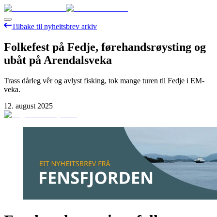
Tilbake til nyheitsbrev arkiv
Folkefest på Fedje, førehandsrøysting og
ubåt på Arendalsveka
Trass dårleg vêr og avlyst fisking, tok mange turen til Fedje i EM-
veka.
12. august 2025