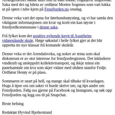
Saka med dei og bileta av ordførar Morten Sognnes som vart lokka
ut på sjøen i tube kjem på
Fensfjorden.no
onsdag.
Denne veka vart det opna for førehandsrøysting, og vi har samla den
viktigaste informasjonen om kvar og korti ein kan røyste i
fensfjordkommunane i
denne saka
.
Frå fylket kom det
positive nyhende knytt til Austrheim
vidaregåande skule
. Høge søkartal i heile fylket gjer at det blir
oppretta tre nye klassar frå komande skuleår.
Denne veka er det Arendalsveka, og nokre av tema som skal
diskuterast er av stor interesse for fensfjordregionen. Det inkluderer
vindkraft og utsleppsfri kollektivtransport, og ikkje minst ein
panelsamtale om kva som skjer vidare med ubåten utanfor Fedje.
Ordførar Herøy er på plass.
Sommaren er snart på hell, og mange skal tilbake til kvardagen.
Hugs å tipse oss om saker vi burde skrive om, og tips andre om
Fensfjorden. Følg oss gjerne på Facebook og Instagram, og søk opp
Fensfjorden og legg oss til på Snapchat.
Beste helsing
Redaktør Øyvind Bjerkestrand