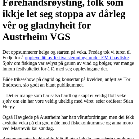
Førehandsrøysting, folk som
ikkje let seg stoppa av dårleg
vêr og gladnyheit for
Austrheim VGS
Det oppsummerer helga og starten på veka. Fredag tok vi turen til
Fedje for å
oppleve litt av festivalstemninga under EM i havfiske
.
Sjølv om fiskinga var avlyst på grunn av vind og bølger, var mange
innom festivalteltet for å få med seg opplevingane der.
Både trikseshow på dagtid og konsertar på kvelden, anført av Tor
Endresen, slo godt an blant publikummet.
– Det er mange som har satsa hardt og skapt ei veldig flott veke
sjølv om ein har vore veldig uheldig med vêret, seier ordførar Stian
Herøy.
Også Havglede på Austrheim har hatt vêrutfordringar, men dei fekk
avslutta veka på ein god måte med fiskekonkurranse og anna moro
ved Mastrevik kai søndag.
Arrangementet hadde aldri blitt til utan lokale, engasjerte ungdomar.