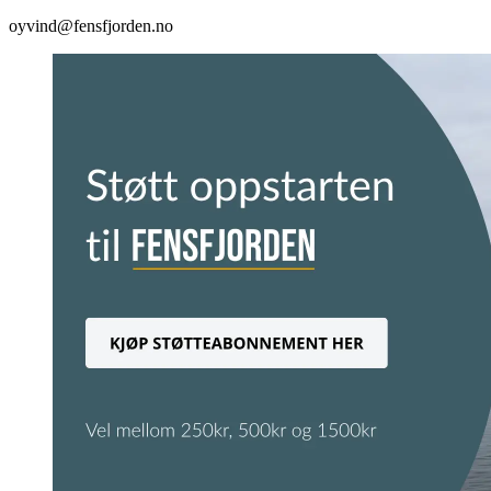
oyvind@fensfjorden.no